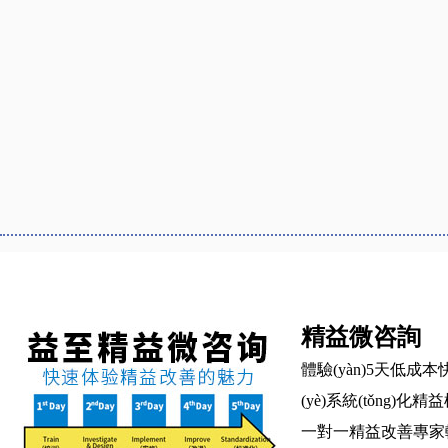
熱門服務(wù)推
精益微咨詢
體驗(yàn)5天低成本快
(yè)系統(tǒng)化精
一對一精益改善專家輔導(d