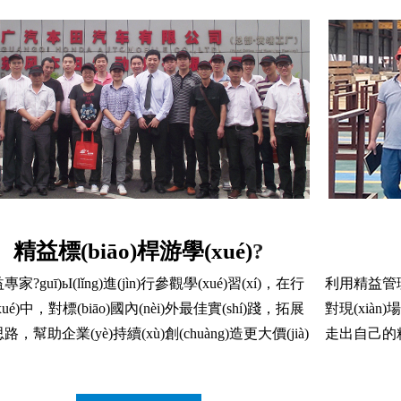
精益標(biāo)桿游學(xué)
?
家?guī)ьI(lǐng)進(jìn)行參觀學(xué)習(xí)，在行
利用精益管理的
ué)中，對標(biāo)國內(nèi)外最佳實(shí)踐，拓展
對現(xiàn)
，幫助企業(yè)持續(xù)創(chuàng)造更大價(jià)
走出自己的精益