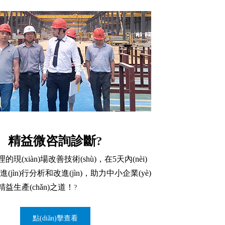
精益微咨詢診斷
?
現(xiàn)場改善技術(shù)，在5天內(nèi)
場進(jìn)行分析和改進(jìn)，助力中小企業(yè)
生產(chǎn)之道！
?
點(diǎn)擊查看