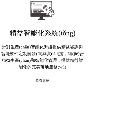
精益智能化系統(tǒng)
業(yè)生產(chǎn)管理經(jīng)驗(yàn)。長期任職于
針對生產(chǎn)智能化升級提供精益咨詢與
團(tuán)，歷任制造管理主管及精益生產(chǎn)經
智能軟件定制開發(fā)與實(shí)施，結(jié)合
(wù),系統(tǒng)掌握企業(yè)生產(chǎn)運(yùn)作管理
精益生產(chǎn)和智能化管理，提供精益智
)戰(zhàn)工具與方法，對制造管理有著深刻獨(dú)到的見
能化的完美落地服務(wù)
團(tuán)導(dǎo)入精益項(xiàng)目，2年時(shí)間創
查看更多
接經(jīng)濟(jì)效益2億元，從13000人縮減至7000人，
提升85.71%。成功在中小型企業(yè)（五金、電子、
è)等行業(yè)）推進(jìn)精益項(xiàng)目。
以下簡稱益至咨詢）是專門為制造型企業(yè)量
的服務(wù)機(jī)構(gòu)。專業(yè)為企業
解決方案、信息化系統(tǒng)建設(shè)解