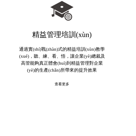
陳曉亮：
精益管理培訓(xùn)
益至咨詢創(chuàng)始人
具有近30年企
注冊管理咨詢師（CMC)
通過實(shí)戰(zhàn)式的精益培訓(xùn)教學
日資制造型跨國集
國家高級企業(yè)培訓(xùn)師
(xué)，聽、練、看、悟，讓企業(yè)總裁及
(jīng)理等職務
高管能夠真正體會(huì)到精益管理對企業
高級工程師、IE改善專家
理念、實(shí
(yè)的生產(chǎn)所帶來的提升效果
地。
資深精益生產(chǎn)實(shí)戰
成功在美的集
(zhàn)高級顧問
查看更多
(chuàng)造直
中國著名簡便自動(dòng)化LCIA
人均產(chǎn)值
專家
陶瓷、家具及鋁業(y
廣州益至企業(yè)管理咨詢有限公司（
身定制“精益經(jīng)營管理系統(tǒng)”解決方案
(yè)提供基于業(yè)績提升和效益改善的精益化管理