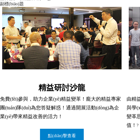
副標(biāo)題
精益研討沙龍
免費(fèi)參與，助力企業(yè)精益變革！龐大的精益專家
由精益專
團(tuán)隊(duì)為您答疑解惑！通過開展活動(dòng)為企
與學(x
業(yè)帶來精益改善的活力！
變革思路
值！
?
點(diǎn)擊查看