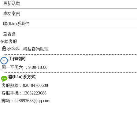
最新活動
成功案例
聯(lián)系我們
益咨會
在線客服
精益咨詢助理
工作時間
周一至周六 ：9:00-18:00
聯(lián)系方式
客服熱線：020-84700688
客服手機：13632223688
郵箱：228693638@qq.com