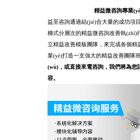
精益微咨詢專業(yè)
益至咨詢通過結(jié)合大量的成功項目
梯式分層次的精益微咨詢改善執(zhí)行
立精益改善模板團隊，來完成各個精益
業(yè)打造一支強大的精益改善團隊班
(wù)，或直接來電咨詢，我們將為您
容。