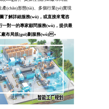
ǎn)形態(tài)、多個行業(yè)實現
了解詳細服務(wù)，或直接來電咨
過進行一對一的專家顧問服務(wù)，提供最
布局規(guī)劃服務(wù)。