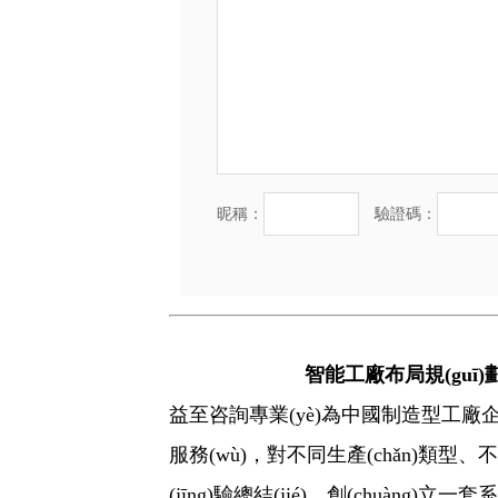
昵稱：
驗證碼：
智能工廠布局規(guī)劃
益至咨詢專業(yè)為中國制造型工廠企業
服務(wù)，對不同生產(chǎn)類型
(jīng)驗總結(jié)，創(chuàng)