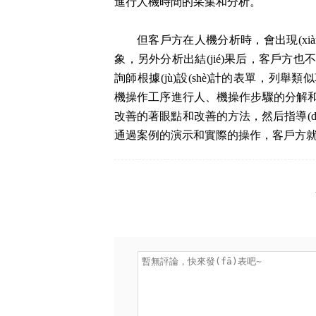
進行人機時間的采集和分析。
但客戶方在人機分析時，會出現(xi
象，另外分析出結(jié)果后，客戶方
詢師根據(jù)設(shè)計的表單，
機操作工序進行人、機操作步驟的分解和
改善的著眼點和改善的方法，然后指導(
通過案例的演示和實際的操作，客戶方