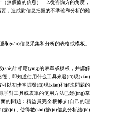
”（無價值的信息）；2.從咨詢方的角度，
需要，造成對信息把握的不準確和分析的難
相關(guān)信息采集和分析的表格或模板。
hè)計相應(yīng)的表單或模板，并講解
，即知道使用什么工具來發(fā)現(xiàn)
客戶方可以初步掌握發(fā)現(xiàn)和解決問題的
似乎對工具或表單的使用方法已經(jīng)掌
面的問題：精益員完全根據(jù)自己的理
(jù)，使得數(shù)據(jù)信息分析結(jié)