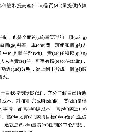
(tài)，為保證和提高產(chǎn)品質(zhì)量提供依據
制，也是全面質(zhì)量管理的一項(xiàng)
è)每個(gè)科室、車(chē)間、班組和個(gè)人
工作中的具體任務(wù)、責(zé)任和權(quán)
(zé)任，辦事有標(biāo)準(zhǔn)，
明確，功過(guò)分明，從上到下形成一個(gè)嚴
體系。
處于自我控制狀態(tài)，充分了解自己所應
hì)量成本、計(jì)劃完成時(shí)間、質(zhì)量標
的事情，如實(shí)際成本、實(shí)際進(jìn)
n)等。當(dāng)實(shí)際與目標(biāo)發(fā)生偏
ié)。這就是質(zhì)量責(zé)任制的中心思想，