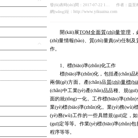
發(fā)表時(shí)間：2017-07-22 16:11
作者：益至精
網(wǎng)址：
http://www.yikuaina.com
開(kāi)展
TQM全面質(zhì)量管理
，必
(zhì)量情報(bào)、質(zhì)量責(zé)任
作。
1、標(biāo)準(zhǔn)化工作
標(biāo)準(zhǔn)化，包括產(chǎn)品標
兩個(gè)方面。產(chǎn)品
質(zhì)量標(bi
(chǎn)中工業(yè)產(chǎn)品品種、規(guī)格的
面的統(tǒng)一化。工作標(biāo)準(zhǔn)
業(yè)標(biāo)準(zhǔn)化。業(yè)務(wù)標
(yè)務(wù)工作的一些具體規(guī)定，如技
(guī)定等等。作業(yè)標(biāo)準(zhǔn)
程序等等。