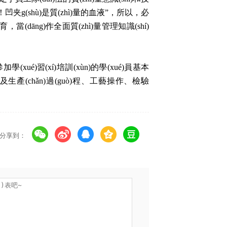
！凹夹g(shù)是質(zhì)量的血液”，所以，必
，當(dāng)作全面質(zhì)量管理知識(shí)
學(xué)習(xí)培訓(xùn)的學(xué)員基本
、用途及生產(chǎn)過(guò)程、工藝操作、檢驗
分享到：