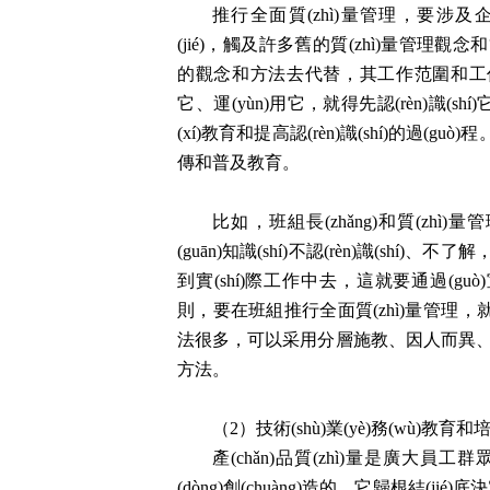
推行全面質(zhì)量管理，要涉及企業(
(jié)，觸及許多舊的質(zhì)量管理觀
的觀念和方法去代替，其工作范圍和工作內(nèi
它、運(yùn)用它，就得先認(rèn)識(shí)它
(xí)教育和提高認(rèn)識(shí)的過(guò)程
傳和普及教育。
比如，班組長(zhǎng)和質(zhì
(guān)知識(shí)不認(rèn)識(shí)
到實(shí)際工作中去，這就要通過(guò)宣傳
則，要在班組推行全面質(zhì)量管理，
法很多，可以采用分層施教、因人而異、抓住
方法。
（2）技術(shù)業(yè)務(wù)教育和培
產(chǎn)品質(zhì)量是廣大員工群眾
(dòng)創(chuàng)造的，它歸根結(jié