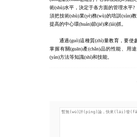
術(shù)水平，決定于各方面的管理水平?
須把技術(shù)業(yè)務(wù)的培訓(xùn)教育
提高的中心環(huán)節(jié)來(lái)抓。
通過(guò)這種質(zhì)量教育，要使參加
掌握有關(guān)產(chǎn)品的性能
(yàn)方法等知識(shí)和技能。