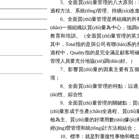
5、全面質(zhì)量管理的八大原
過程方法、系統(tǒng)管理、持續(xù)改進
6、全面質(zhì)量管理是將組織的
(diào)一個組織以質(zhì)量為中心，強
教育和培訓。（全面質(zhì)量管理的英文原文
其中，Total指的是與公司有聯(lián)系
過程中，Quality指的是完全滿足顧客明確
管理人員要充分地協(xié)調(diào)好。）
7、影響質(zhì)量的因素主要有五個
境；
8、全面質(zhì)量管理的特點：以
(tài)性、綜合性
9、全面質(zhì)量管理的關鍵點：質
(zhì)量形成于生產(chǎn)全過程、質(zh
檢為主、質(zhì)量的好壞用數(shù)據(jù)來
經(jīng)營管理和統(tǒng)計方法相結合；
10、標準：就是對重復性事物和概念所做