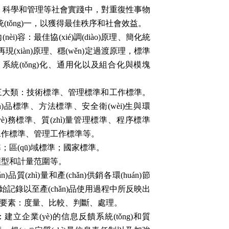
、技術、科學和管理等社會實踐中，對重復性事物
g)一，以獲得最佳秩序和社會效益。
i)容：最佳協(xié)調(diào)原理、簡化統
)選再現(xiàn)原理、穩(wěn)定過渡原理，標準
、系統(tǒng)化、通用化以及組合化與模塊
三大類：技術標準、管理標準和工作標準。
n)品標準、方法標準、安全衛(wèi)生與環
)務標準、質(zhì)量管理標準、程序標準
、管理工作標準等。
ū)域標準；國家標準。
計量范圍等。
)品質(zhì)量和產(chǎn)供銷各環(huán)節
)、原始記錄以至產(chǎn)品使用過程中所反映出
素：度量、比較、判斷、處理。
èi)容：建立企業(yè)的信息反饋系統(tǒng)和質