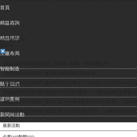
首頁
精益咨詢
精益培訓
咨詢項目案例
更多>>
工廠布局
【精益物流改善項目案例】高露潔（棕欖）中國有限公司
智能制造
【精益咨詢項目案例】廣東豪美新材股份有限公司
【精益咨詢項目案例】廣東興發(fā)鋁業(yè)三水生產(chǎn)系統(tǒng)
關于我們
【精益咨詢項目案例】精益WPS項目成功案例 ——美的集團部品事業(y
成功案例
【精益咨詢項目案例】精益生產(chǎn)管理成功案例——佛山市虹橋家
新聞與活動
新聞與活動
最新活動
企業(yè)動態(tài)