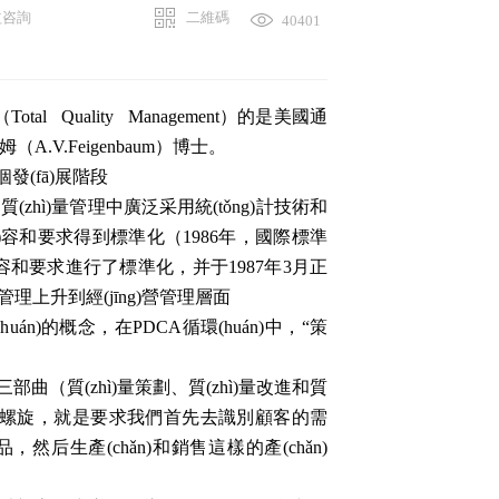
益咨詢
二維碼
40401
Total Quality Management）的是美國通
.Feigenbaum）博士。
發(fā)展階段
、質(zhì)量管理中廣泛采用統(tǒng)計技術和
nèi)容和要求得到標準化（1986年，國際標準
)容和要求進行了標準化，并于1987年3月正
)量管理上升到經(jīng)營管理層面
huán)的概念，在PDCA循環(huán)中，“策
)量三部曲（質(zhì)量策劃、質(zhì)量改進和質
zhì)量螺旋，就是要求我們首先去識別顧客的需
n)品，然后生產(chǎn)和銷售這樣的產(chǎn)